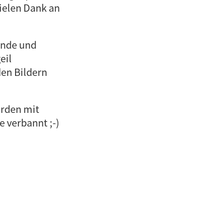
Vielen Dank an
unde und
eil
den Bildern
urden mit
 verbannt ;-)