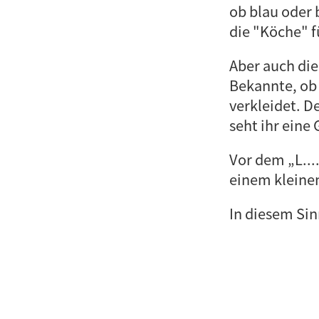
ob blau oder b
die "Köche" fü
Aber auch die
Bekannte, ob 
verkleidet. D
seht ihr eine
Vor dem „L..
einem kleinen
In diesem Sin