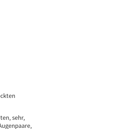
ückten
ten, sehr,
 Augenpaare,